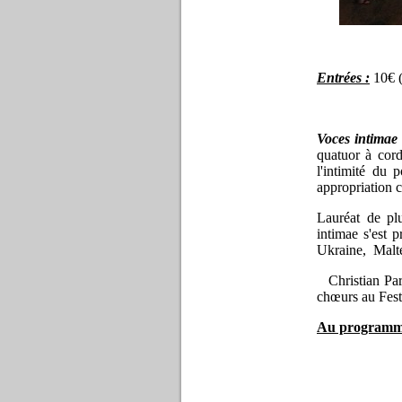
direc
Entrées :
10€ (
Voces intimae
quatuor à cord
l'intimité du 
appropriation
Lauréat de plu
intimae s'est 
Ukraine, Malte,
Christian Pari
chœurs au Fest
Au programm