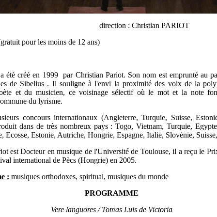
tion : Christian PARIOT
gratuit pour les moins de 12 ans)
a été créé en 1999 par Christian Pariot. Son nom est emprunté au pa
es de Sibelius . Il souligne à l'envi la proximité des voix de la pol
poète et du musicien, ce voisinage sélectif où le mot et la note fo
 commune du lyrisme.
sieurs concours internationaux (Angleterre, Turquie, Suisse, Estoni
produit dans de très nombreux pays : Togo, Vietnam, Turquie, Egypt
 Ecosse, Estonie, Autriche, Hongrie, Espagne, Italie, Slovénie, Suisse,
ot est Docteur en musique de l'Université de Toulouse, il a reçu le Pri
ival international de Pècs (Hongrie) en 2005.
e :
musiques orthodoxes, spiritual, musiques du monde
PROGRAMME
Vere languores / Tomas Luis de Victoria