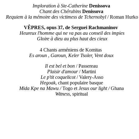
Imploration à Ste-Catherine
Denissova
Chant des Chérubins
Denissova
Requiem à la mémoire des victimess de Tchernobyl
/ Roman Hurko
VÊPRES, opus 37, de Serguei Rachmaninov
Heureux l'homme qui ne va pas au conseil des impies
Gloire à dieu au plus haut des cieux
4 Chants arméniens de Komitas
Es aroun
,
Garoun,
Keler Tsoler, Vent doux
Il est bel et bon
/ Passereau
Plaisir d'amour
/ Martini
Le p'tit coquelicot
/ Valery-Asso
Hegoak
, chant populaire basque
Mida Kpe na Mawu /
Togo et
Jesus our light /
Ghana
Witness
, spiritual